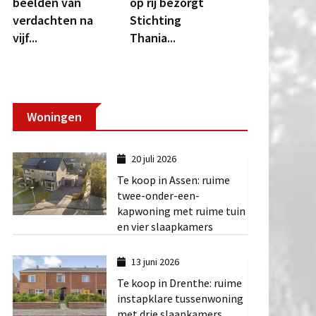
beelden van
op rij bezorgt
verdachten na
Stichting
vijf...
Thania...
Woningen
20 juli 2026
Te koop in Assen: ruime
twee-onder-een-
kapwoning met ruime tuin
en vier slaapkamers
13 juni 2026
Te koop in Drenthe: ruime
instapklare tussenwoning
met drie slaapkamers