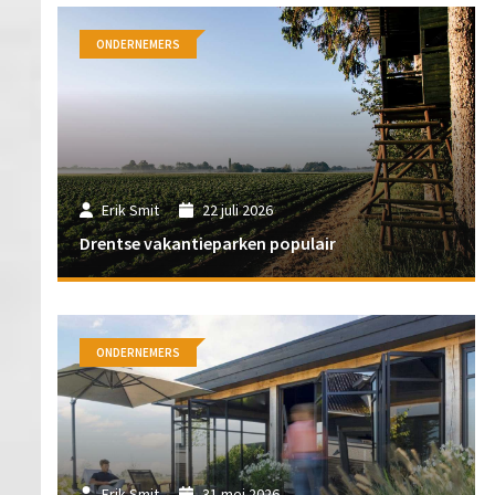
ONDERNEMERS
Erik Smit
22 juli 2026
Drentse vakantieparken populair
ONDERNEMERS
Erik Smit
31 mei 2026