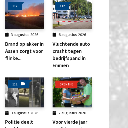
112
112
3 augustus 2026
6 augustus 2026
Brand op akker in
Vluchtende auto
Assen zorgt voor
crasht tegen
flinke...
bedrijfspand in
Emmen
112
DRENTHE
3 augustus 2026
7 augustus 2026
Politie deelt
Voor vierde jaar