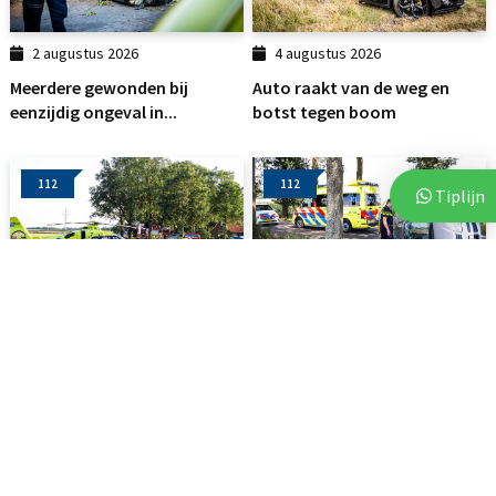
2 augustus 2026
4 augustus 2026
Meerdere gewonden bij
Auto raakt van de weg en
eenzijdig ongeval in...
botst tegen boom
112
112
Tiplijn
2 augustus 2026
2 augustus 2026
Auto botst tegen boom in
Auto belandt op zijkant na
Linde: traumahelikopter...
botsing tegen boom
112
112