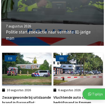
7 augustus 2026
Politie start zoekactie naar vermiste 81-jarige
man
112
112
10 augustus 2026
6 augustus 2026
Tiplijn
Zwaargewonde bij uitslaande
Vluchtende auto crasht tegen
brand in Europaflat:...
bedrijfspand in Emmen