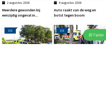
2 augustus 2026
4 augustus 2026
Meerdere gewonden bij
Auto raakt van de weg en
eenzijdig ongeval in...
botst tegen boom
112
112
Tiplijn
2 augustus 2026
2 augustus 2026
Auto botst tegen boom in
Auto belandt op zijkant na
Linde: traumahelikopter...
botsing tegen boom
112
112