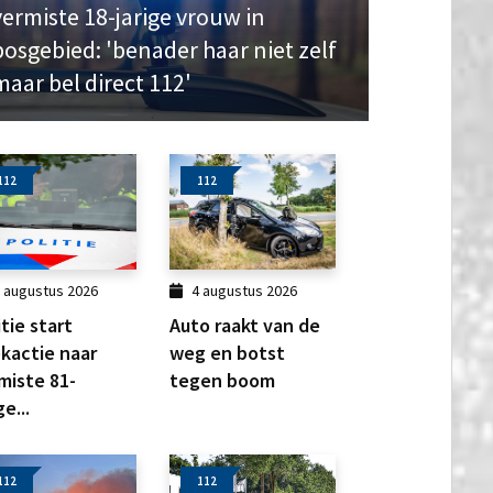
vermiste 18-jarige vrouw in
bosgebied: 'benader haar niet zelf
maar bel direct 112'
112
112
 augustus 2026
4 augustus 2026
itie start
Auto raakt van de
kactie naar
weg en botst
miste 81-
tegen boom
ge...
112
112