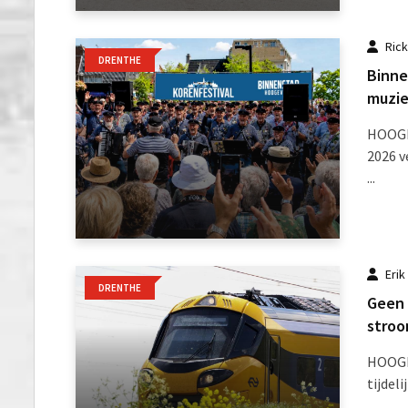
Ric
DRENTHE
Binne
muzie
HOOGEV
2026 v
...
Erik
DRENTHE
Geen 
stroo
HOOGE
tijdel
...