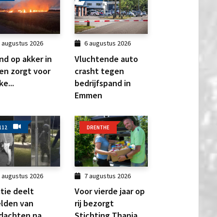
 augustus 2026
6 augustus 2026
nd op akker in
Vluchtende auto
en zorgt voor
crasht tegen
ke...
bedrijfspand in
Emmen
112
DRENTHE
 augustus 2026
7 augustus 2026
itie deelt
Voor vierde jaar op
lden van
rij bezorgt
dachten na
Stichting Thania...