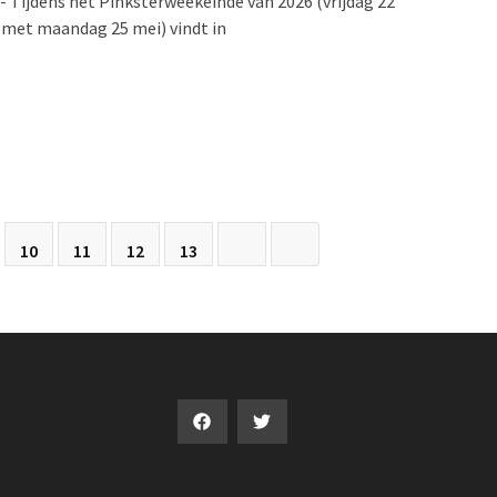
 Tijdens het Pinksterweekeinde van 2026 (vrijdag 22
 met maandag 25 mei) vindt in
10
11
12
13