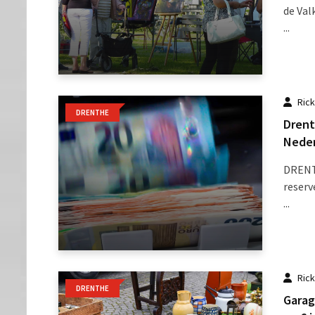
de Val
...
Ric
DRENTHE
Drent
Neder
DRENTH
reserv
...
Ric
DRENTHE
Garag