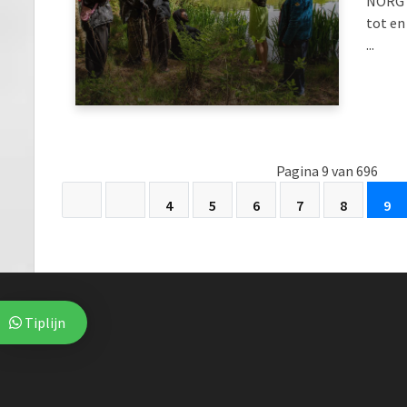
NORG -
tot en
...
Pagina 9 van 696
4
5
6
7
8
9
Tiplijn