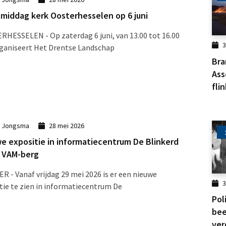
middag kerk Oosterhesselen op 6 juni
HESSELEN - Op zaterdag 6 juni, van 13.00 tot 16.00
3
rganiseert Het Drentse Landschap
Bra
Ass
flin
k Jongsma
28 mei 2026
e expositie in informatiecentrum De Blinkerd
 VAM-berg
R - Vanaf vrijdag 29 mei 2026 is er een nieuwe
3
tie te zien in informatiecentrum De
Pol
bee
ver