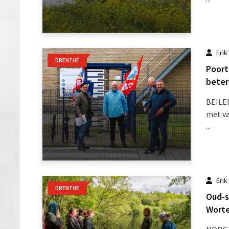
Erik
DRENTHE
Poort
bete
BEILE
met va
...
Erik
DRENTHE
Oud-s
Worte