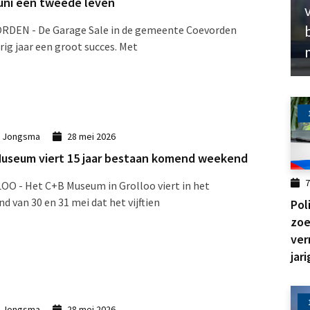
juni een tweede leven
RDEN - De Garage Sale in de gemeente Coevorden
rig jaar een groot succes. Met
k Jongsma
28 mei 2026
useum viert 15 jaar bestaan komend weekend
7
O - Het C+B Museum in Grolloo viert in het
d van 30 en 31 mei dat het vijftien
Pol
zoe
ver
jari
k Jongsma
28 mei 2026