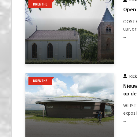
DRENTHE
Open 
OOSTER
uur, o
...
Ric
DRENTHE
Nieuw
op de
WIJSTE
exposi
...