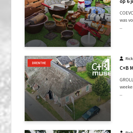
op 6 
COEVO
was vo
...
Ric
DRENTHE
C+B M
GROLLO
weeken
...
Ric