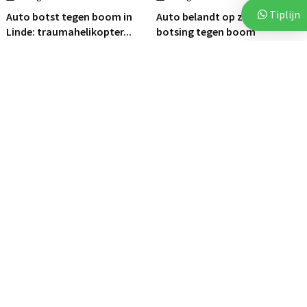
Tiplijn
Auto botst tegen boom in
Auto belandt op zijkant na
Linde: traumahelikopter...
botsing tegen boom
112
112
3 augustus 2026
3 augustus 2026
Brand op akker in Assen zorgt
Politie deelt beelden van
voor flinke...
verdachten na vijf...
112
112