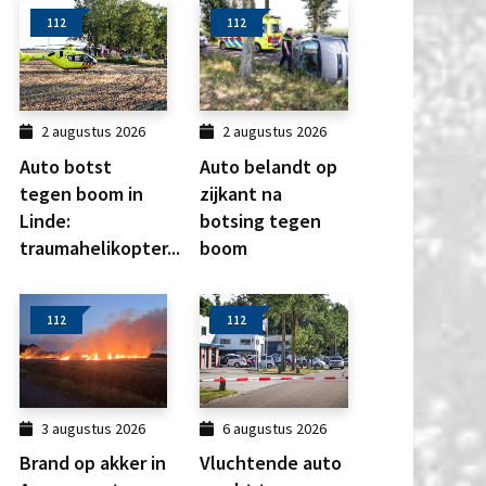
112
112
2 augustus 2026
2 augustus 2026
Auto botst
Auto belandt op
tegen boom in
zijkant na
Linde:
botsing tegen
traumahelikopter...
boom
112
112
3 augustus 2026
6 augustus 2026
Brand op akker in
Vluchtende auto