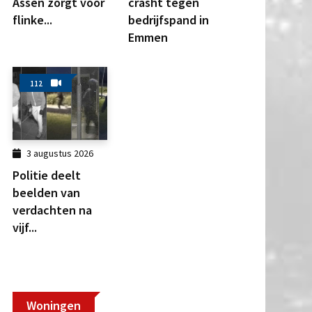
Assen zorgt voor
crasht tegen
flinke...
bedrijfspand in
Emmen
112
3 augustus 2026
Politie deelt
beelden van
verdachten na
vijf...
Woningen