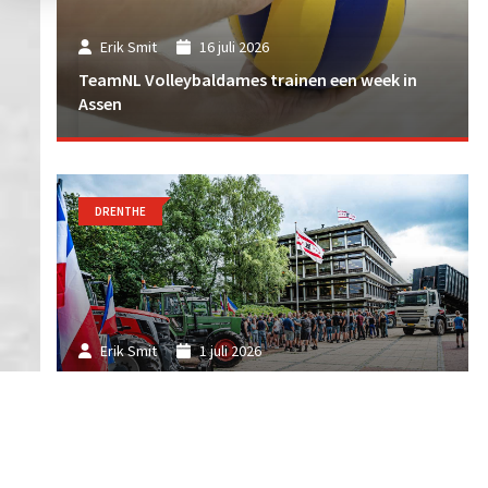
Erik Smit
16 juli 2026
TeamNL Volleybaldames trainen een week in
Assen
DRENTHE
Erik Smit
1 juli 2026
Boerenprotest bij provinciehuis in Assen
vanwege stikstofplannen