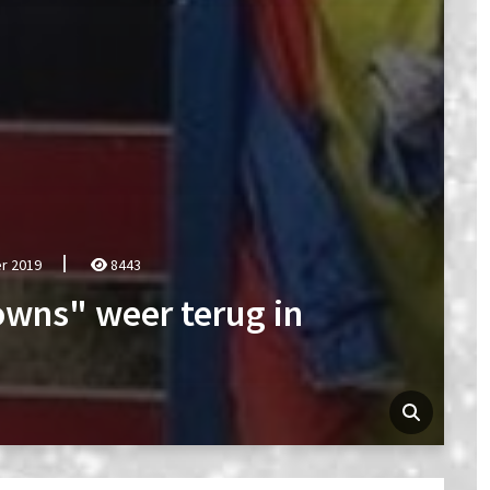
r 2019
8443
owns" weer terug in