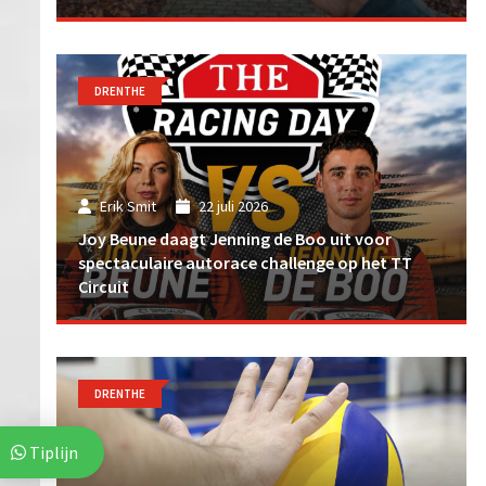
DRENTHE
Erik Smit
22 juli 2026
Joy Beune daagt Jenning de Boo uit voor
spectaculaire autorace challenge op het TT
Circuit
DRENTHE
Tiplijn