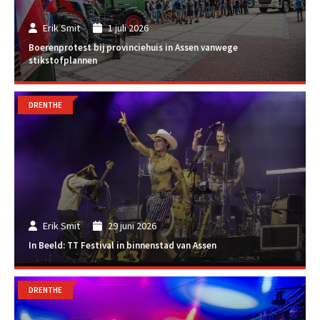
Erik Smit
1 juli 2026
Boerenprotest bij provinciehuis in Assen vanwege
stikstofplannen
DRENTHE
Erik Smit
29 juni 2026
In Beeld: TT Festival in binnenstad van Assen
DRENTHE