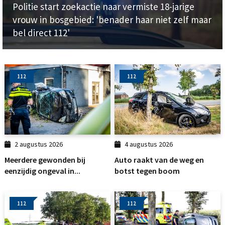
Politie start zoekactie naar vermiste 18-jarige
vrouw in bosgebied: 'benader haar niet zelf maar
bel direct 112'
112
112
2 augustus 2026
4 augustus 2026
Meerdere gewonden bij
Auto raakt van de weg en
eenzijdig ongeval in...
botst tegen boom
112
112