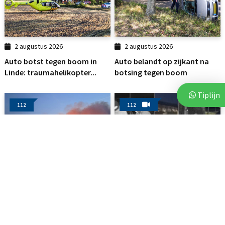
2 augustus 2026
2 augustus 2026
Auto botst tegen boom in
Auto belandt op zijkant na
Linde: traumahelikopter...
botsing tegen boom
Tiplijn
112
112
3 augustus 2026
3 augustus 2026
Brand op akker in Assen zorgt
Politie deelt beelden van
voor flinke...
verdachten na vijf...