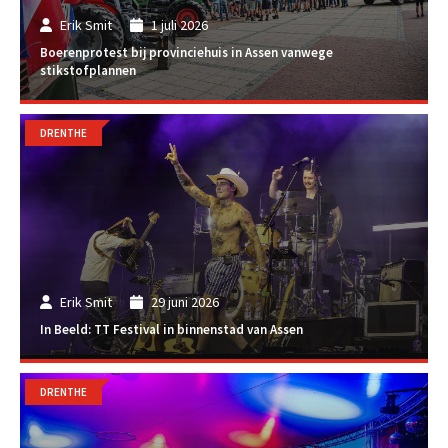
Erik Smit
1 juli 2026
Boerenprotest bij provinciehuis in Assen vanwege
stikstofplannen
DRENTHE
Erik Smit
29 juni 2026
In Beeld: TT Festival in binnenstad van Assen
DRENTHE