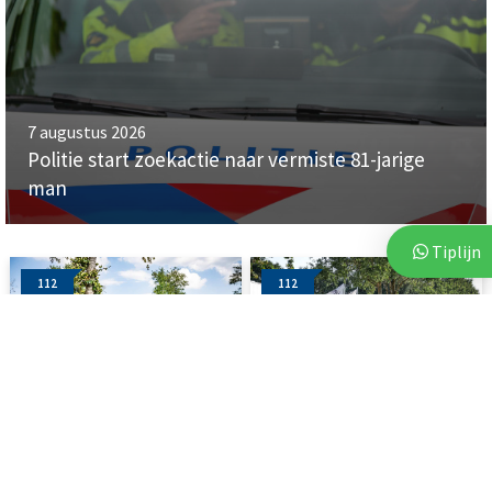
7 augustus 2026
Politie start zoekactie naar vermiste 81-jarige
man
Tiplijn
112
112
4 augustus 2026
6 augustus 2026
Auto raakt van de weg en
Vluchtende auto crasht tegen
botst tegen boom
bedrijfspand in Emmen