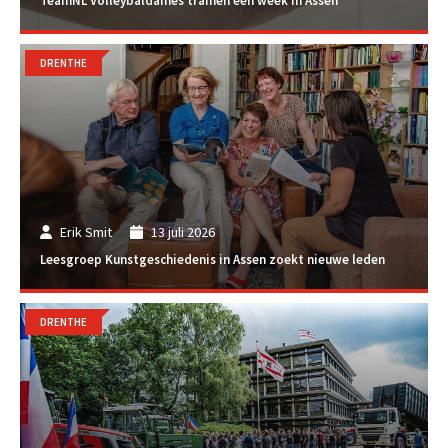
TeamNL Volleybaldames trainen een week in Assen
DRENTHE
Erik Smit
13 juli 2026
Leesgroep Kunstgeschiedenis in Assen zoekt nieuwe leden
DRENTHE