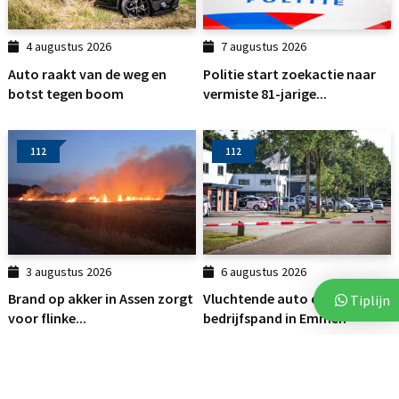
4 augustus 2026
7 augustus 2026
Auto raakt van de weg en
Politie start zoekactie naar
botst tegen boom
vermiste 81-jarige...
112
112
3 augustus 2026
6 augustus 2026
Brand op akker in Assen zorgt
Vluchtende auto crasht tegen
Tiplijn
voor flinke...
bedrijfspand in Emmen
112
DRENTHE