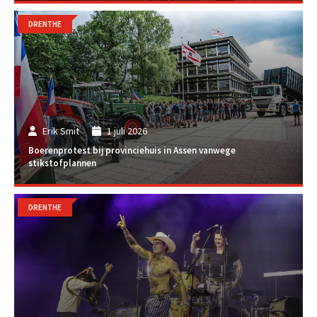
DRENTHE
Erik Smit
1 juli 2026
Boerenprotest bij provinciehuis in Assen vanwege
stikstofplannen
DRENTHE