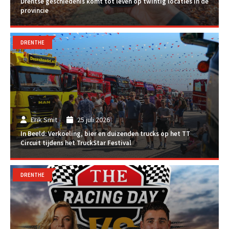
Drentse geschiedenis komt tot leven op twintig locaties in de
provincie
DRENTHE
Erik Smit
25 juli 2026
In Beeld: Verkoeling, bier en duizenden trucks op het TT
Circuit tijdens het TruckStar Festival
DRENTHE