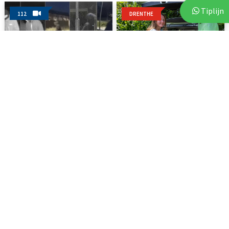
Tiplijn
112
DRENTHE
3 augustus 2026
7 augustus 2026
Politie deelt beelden van
Voor vierde jaar op rij bezorgt
verdachten na vijf...
Stichting Thania...
Woningen
20 juli 2026
Te koop in Assen: ruime twee-onder-een-
kapwoning met ruime tuin en vier
slaapkamers