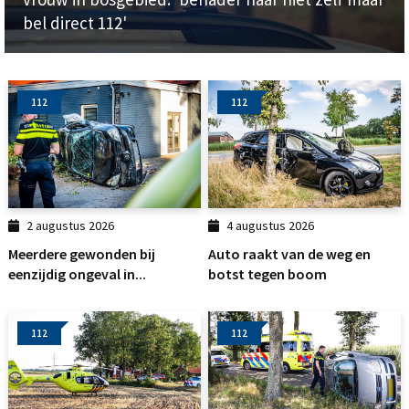
bel direct 112'
112
112
2 augustus 2026
4 augustus 2026
Meerdere gewonden bij
Auto raakt van de weg en
eenzijdig ongeval in...
botst tegen boom
112
112