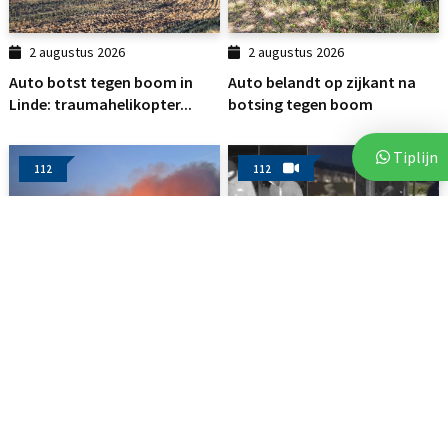
2 augustus 2026
2 augustus 2026
Auto botst tegen boom in
Auto belandt op zijkant na
Linde: traumahelikopter...
botsing tegen boom
Tiplijn
112
112
3 augustus 2026
3 augustus 2026
Brand op akker in Assen zorgt
Politie deelt beelden van
voor flinke...
verdachten na vijf...
112