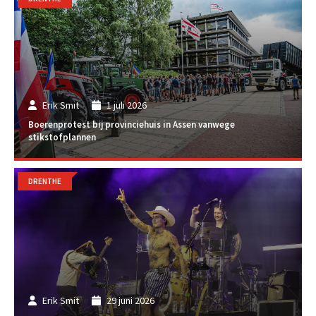
Erik Smit
1 juli 2026
Boerenprotest bij provinciehuis in Assen vanwege
stikstofplannen
DRENTHE
Erik Smit
29 juni 2026