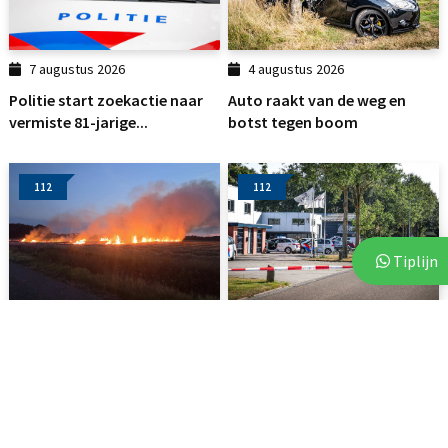
7 augustus 2026
4 augustus 2026
Politie start zoekactie naar
Auto raakt van de weg en
vermiste 81-jarige...
botst tegen boom
112
112
Tiplijn
3 augustus 2026
6 augustus 2026
Brand op akker in Assen zorgt
Vluchtende auto crasht tegen
voor flinke...
bedrijfspand in Emmen
112
DRENTHE