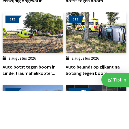
eenzijdig ongeval in...
botst tegen boom
112
112
2 augustus 2026
2 augustus 2026
Auto botst tegen boom in
Auto belandt op zijkant na
Linde: traumahelikopter...
botsing tegen boom
Tiplijn
112
112