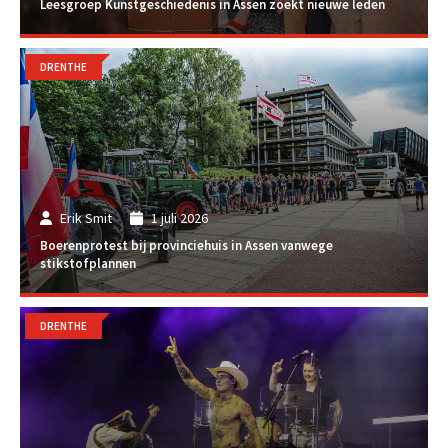
Leesgroep Kunstgeschiedenis in Assen zoekt nieuwe leden
DRENTHE
Erik Smit
1 juli 2026
Boerenprotest bij provinciehuis in Assen vanwege
stikstofplannen
DRENTHE