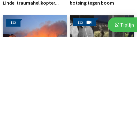
Linde: traumahelikopter...
botsing tegen boom
112
112
Tiplijn
3 augustus 2026
3 augustus 2026
Brand op akker in Assen zorgt
Politie deelt beelden van
voor flinke...
verdachten na vijf...
112
112