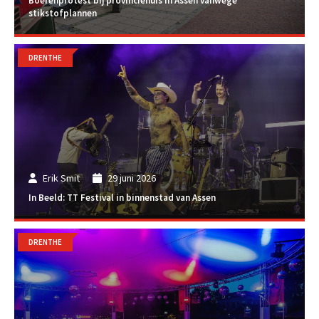
Boerenprotest bij provinciehuis in Assen vanwege
stikstofplannen
DRENTHE
Erik Smit
29 juni 2026
In Beeld: TT Festival in binnenstad van Assen
DRENTHE