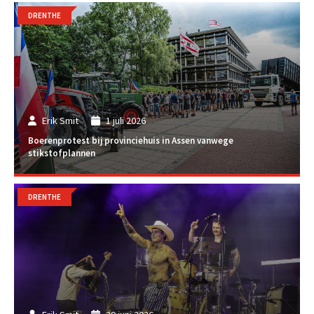
DRENTHE
Erik Smit
1 juli 2026
Boerenprotest bij provinciehuis in Assen vanwege
stikstofplannen
DRENTHE