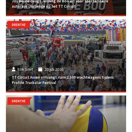
Joy Beune daagt Jenning de Boo uit voor spectaculaire
autorace challenge op het TT Circuit
DRENTHE
Erik Smit
20 juli 2026
TT Circuit Assen ontvangt ruim 2.300 vrachtwagens tijdens
Profile Truckstar Festival
DRENTHE