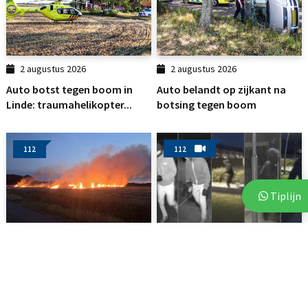
2 augustus 2026
2 augustus 2026
Auto botst tegen boom in
Auto belandt op zijkant na
Linde: traumahelikopter...
botsing tegen boom
112
112
Tiplijn
3 augustus 2026
3 augustus 2026
Brand op akker in Assen zorgt
Politie deelt beelden van
voor flinke...
verdachten na vijf...