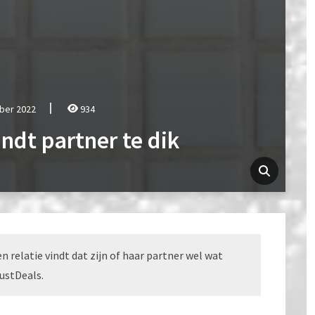
ber 2022
934
indt partner te dik
 relatie vindt dat zijn of haar partner wel wat
rustDeals.