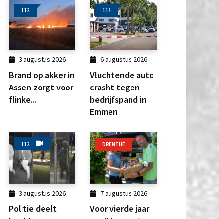
112
112
3 augustus 2026
6 augustus 2026
Brand op akker in
Vluchtende auto
Assen zorgt voor
crasht tegen
flinke...
bedrijfspand in
Emmen
112
DRENTHE
3 augustus 2026
7 augustus 2026
Politie deelt
Voor vierde jaar