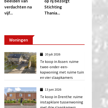
beelden van
op rij bezorgt
verdachten na
Stichting
vijf...
Thania...
Woningen
20 juli 2026
Te koop in Assen: ruime
twee-onder-een-
kapwoning met ruime tuin
en vier slaapkamers
13 juni 2026
Te koop in Drenthe: ruime
instapklare tussenwoning
met drie slaapkamers