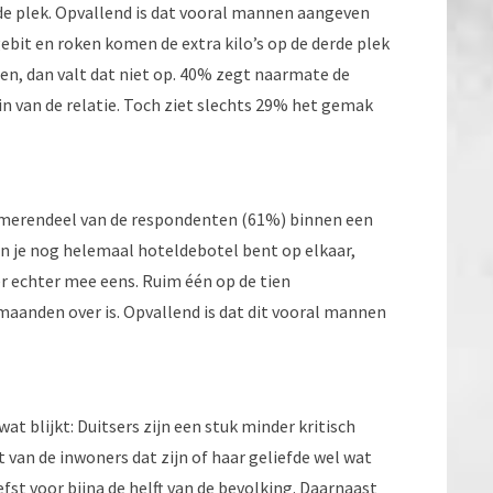
de plek. Opvallend is dat vooral mannen aangeven
ebit en roken komen de extra kilo’s op de derde plek
oen, dan valt dat niet op. 40% zegt naarmate de
n van de relatie. Toch ziet slechts 29% het gemak
merendeel van de respondenten (61%) binnen een
rin je nog helemaal hoteldebotel bent op elkaar,
ier echter mee eens. Ruim één op de tien
aanden over is. Opvallend is dat dit vooral mannen
at blijkt: Duitsers zijn een stuk minder kritisch
t van de inwoners dat zijn of haar geliefde wel wat
efst voor bijna de helft van de bevolking. Daarnaast