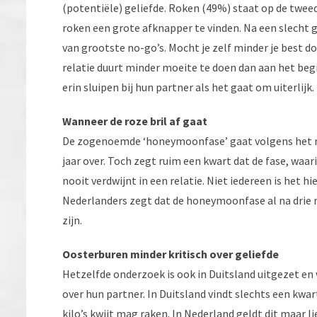
(potentiële) geliefde. Roken (49%) staat op de twee
roken een grote afknapper te vinden. Na een slecht g
van grootste no-go’s. Mocht je zelf minder je best d
relatie duurt minder moeite te doen dan aan het begi
erin sluipen bij hun partner als het gaat om uiterlijk.
Wanneer de roze bril af gaat
De zogenoemde ‘honeymoonfase’ gaat volgens het 
jaar over. Toch zegt ruim een kwart dat de fase, waa
nooit verdwijnt in een relatie. Niet iedereen is het h
Nederlanders zegt dat de honeymoonfase al na drie m
zijn.
Oosterburen minder kritisch over geliefde
Hetzelfde onderzoek is ook in Duitsland uitgezet en w
over hun partner. In Duitsland vindt slechts een kwar
kilo’s kwijt mag raken. In Nederland geldt dit maar li