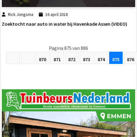
Rick Jongsma
16 april 2018
Zoektocht naar auto in water bij Havenkade Assen (VIDEO)
Pagina 875 van 886
870
871
872
873
874
875
876