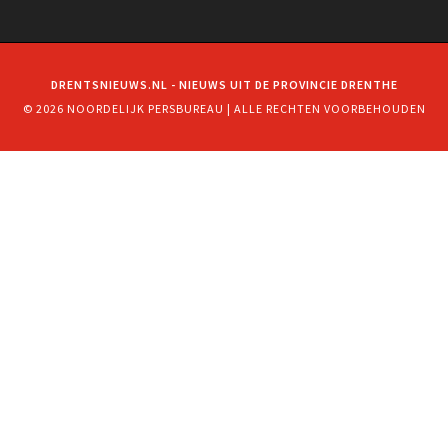
DRENTSNIEUWS.NL - NIEUWS UIT DE PROVINCIE DRENTHE
© 2026 NOORDELIJK PERSBUREAU | ALLE RECHTEN VOORBEHOUDEN