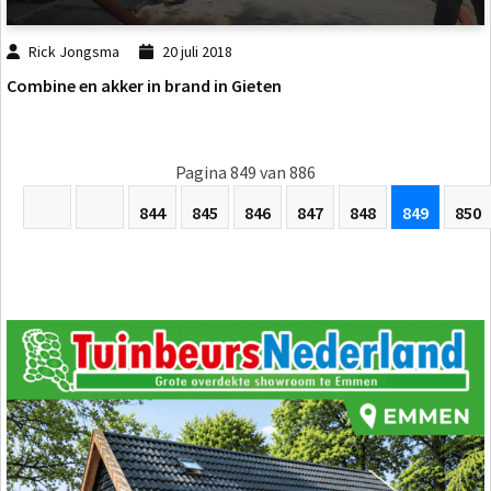
Rick Jongsma
20 juli 2018
Combine en akker in brand in Gieten
Pagina 849 van 886
844
845
846
847
848
849
850