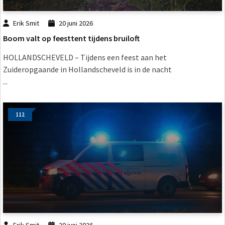
Erik Smit
20 juni 2026
Boom valt op feesttent tijdens bruiloft
HOLLANDSCHEVELD – Tijdens een feest aan het
Zuideropgaande in Hollandscheveld is in de nacht
...
112
Erik Smit
20 juni 2026