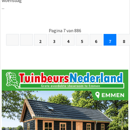
woensdag
...
Pagina 7 van 886
2
3
4
5
6
7
8