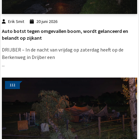
Erik Smit
20 juni 2026
Auto botst tegen omgevallen boom, wordt gelanceerd en
belandt op zijkant
DRIJBER – In de nacht van vrijdag op zaterdag heeft op de
Berkenweg in Drijber een
...
112