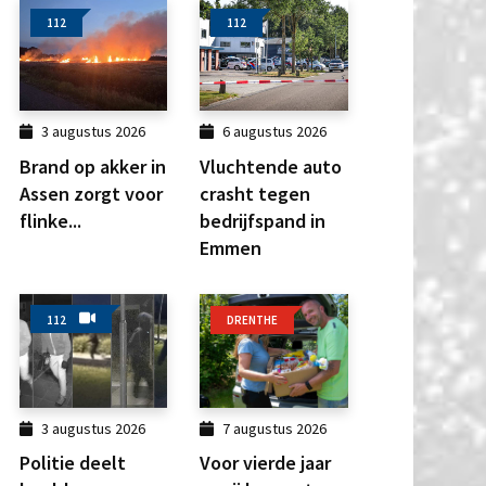
112
112
3 augustus 2026
6 augustus 2026
Brand op akker in
Vluchtende auto
Assen zorgt voor
crasht tegen
flinke...
bedrijfspand in
Emmen
112
DRENTHE
3 augustus 2026
7 augustus 2026
Politie deelt
Voor vierde jaar