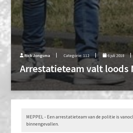
Rick Jongsma
Categorie: 112
6 juli 2018
Arrestatieteam valt loods
MEPPEL - Een arrestatieteam van de politie is vano
binnengevallen.