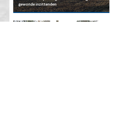
gewonde inzittenden
112
Erik Smit
2 augustus 2026
Auto belandt op zijkant na botsing tegen boom