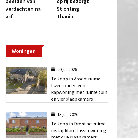
beelden van
op rij bezorgt
verdachten na
Stichting
vijf...
Thania...
Woningen
20 juli 2026
Te koop in Assen: ruime
twee-onder-een-
kapwoning met ruime tuin
en vier slaapkamers
13 juni 2026
Te koop in Drenthe: ruime
instapklare tussenwoning
met drie slaapkamers