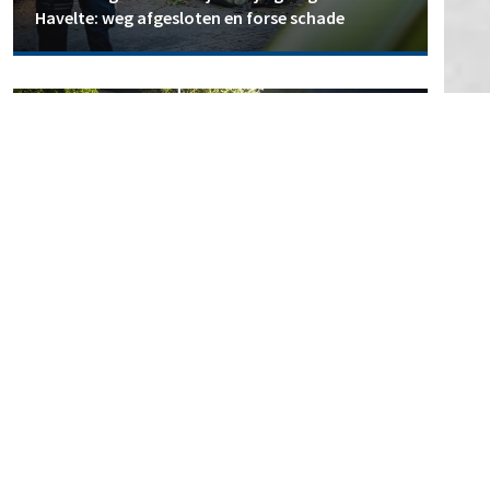
Havelte: weg afgesloten en forse schade
112
Erik Smit
2 augustus 2026
Opnieuw explosie bij woning in Noorderpark