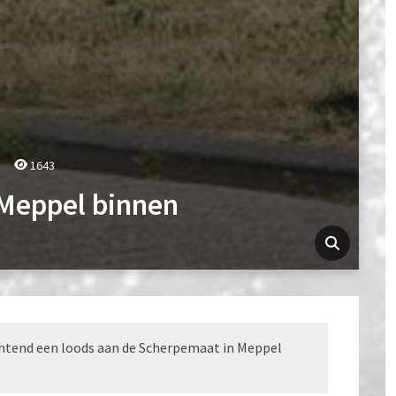
1643
 Meppel binnen
chtend een loods aan de Scherpemaat in Meppel