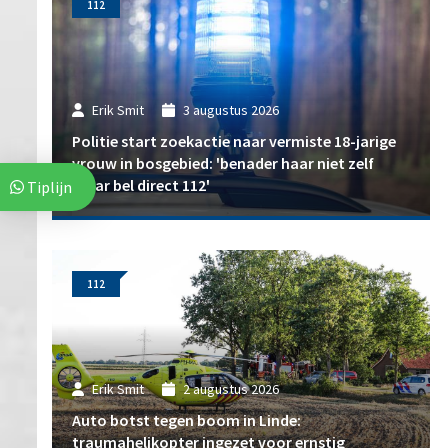
112
Erik Smit
3 augustus 2026
Politie start zoekactie naar vermiste 18-jarige
vrouw in bosgebied: 'benader haar niet zelf
maar bel direct 112'
Tiplijn
112
Erik Smit
2 augustus 2026
Auto botst tegen boom in Linde:
traumahelikopter ingezet voor ernstig