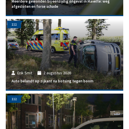
Meerdere gewonden bij eenzijdig ongeval in Havelte: weg
afgesloten en forse schade
112
Erik Smit
2 augustus 2026
Auto belandt op zijkant na botsing tegen boom
112