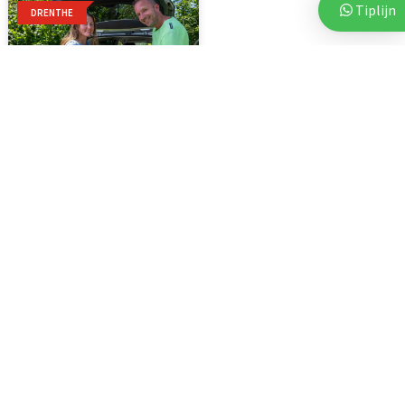
Tiplijn
DRENTHE
7 augustus 2026
Voor vierde jaar op rij bezorgt
Stichting Thania...
Woningen
20 juli 2026
Te koop in Assen: ruime twee-onder-een-
kapwoning met ruime tuin en vier
slaapkamers