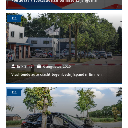
Politie start zoekactie naar vermiste 81-jarige man
112
Erik Smit
6 augustus 2026
Vluchtende auto crasht tegen bedrijfspand in Emmen
112