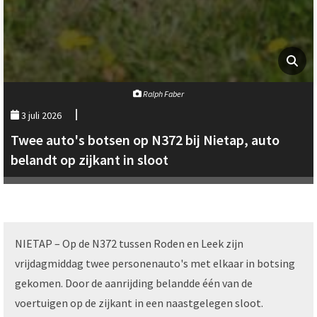
Ralph Faber
3 juli 2026
Twee auto's botsen op N372 bij Nietap, auto
belandt op zijkant in sloot
NIETAP – Op de N372 tussen Roden en Leek zijn
vrijdagmiddag twee personenauto's met elkaar in botsing
gekomen. Door de aanrijding belandde één van de
voertuigen op de zijkant in een naastgelegen sloot.