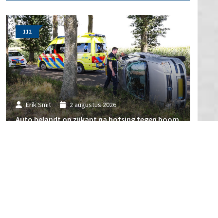
112
Erik Smit
2 augustus 2026
Auto belandt op zijkant na botsing tegen boom
112