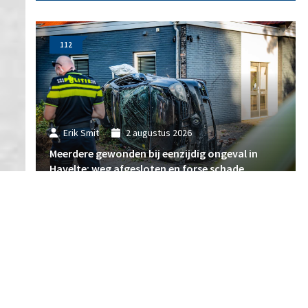
112
Erik Smit
2 augustus 2026
Meerdere gewonden bij eenzijdig ongeval in
Havelte: weg afgesloten en forse schade
112