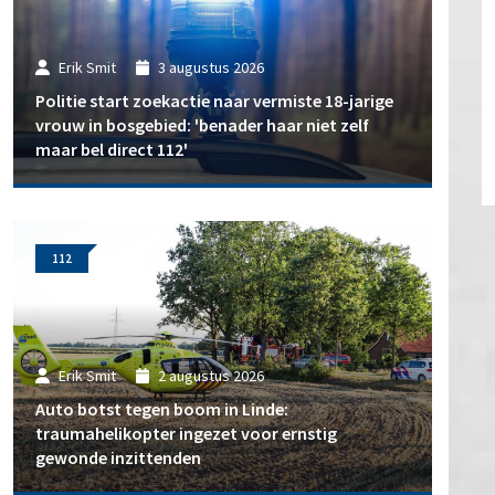
Erik Smit
3 augustus 2026
Politie start zoekactie naar vermiste 18-jarige
vrouw in bosgebied: 'benader haar niet zelf
maar bel direct 112'
112
Erik Smit
2 augustus 2026
Auto botst tegen boom in Linde:
traumahelikopter ingezet voor ernstig
gewonde inzittenden