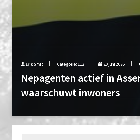
Erik Smit
Categorie: 112
29 juni 2026
Nepagenten actief in Assen
waarschuwt inwoners