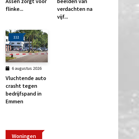
Assen zorgt voor
beelden van
flinke...
verdachten na
vijf...
112
6 augustus 2026
Vluchtende auto
crasht tegen
bedrijfspand in
Emmen
Woningen