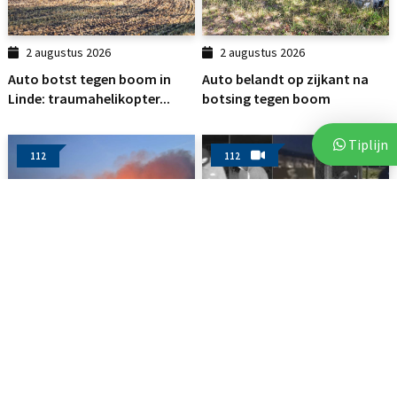
2 augustus 2026
2 augustus 2026
Auto botst tegen boom in
Auto belandt op zijkant na
Linde: traumahelikopter...
botsing tegen boom
Tiplijn
112
112
3 augustus 2026
3 augustus 2026
Brand op akker in Assen zorgt
Politie deelt beelden van
voor flinke...
verdachten na vijf...
112