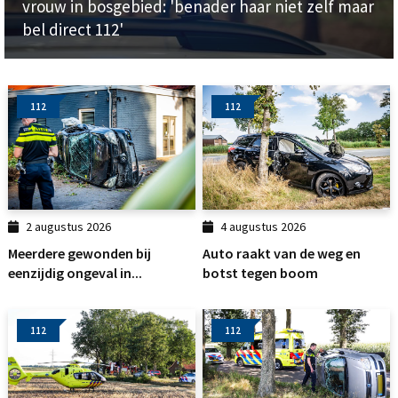
vrouw in bosgebied: 'benader haar niet zelf maar
bel direct 112'
112
112
2 augustus 2026
4 augustus 2026
Meerdere gewonden bij
Auto raakt van de weg en
eenzijdig ongeval in...
botst tegen boom
112
112