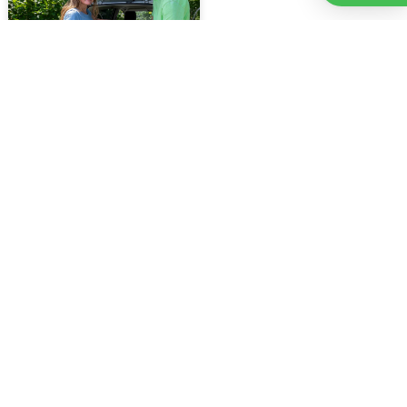
7 augustus 2026
Voor vierde jaar op rij bezorgt
Stichting Thania...
Woningen
20 juli 2026
Te koop in Assen: ruime twee-onder-een-
kapwoning met ruime tuin en vier
slaapkamers