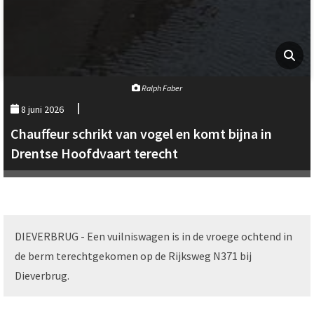
Ralph Faber
8 juni 2026
Chauffeur schrikt van vogel en komt bijna in
Drentse Hoofdvaart terecht
DIEVERBRUG - Een vuilniswagen is in de vroege ochtend in
de berm terechtgekomen op de Rijksweg N371 bij
Dieverbrug.