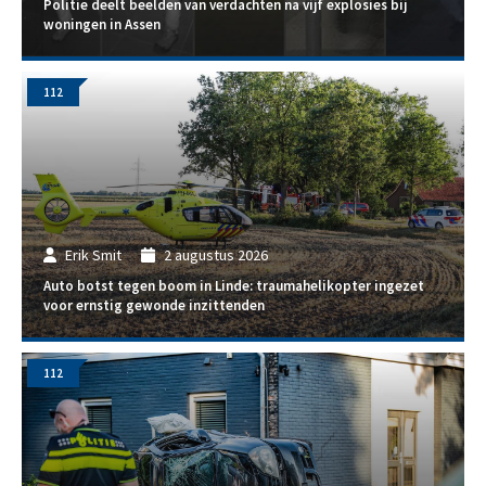
Politie deelt beelden van verdachten na vijf explosies bij
woningen in Assen
112
Erik Smit
2 augustus 2026
Auto botst tegen boom in Linde: traumahelikopter ingezet
voor ernstig gewonde inzittenden
112