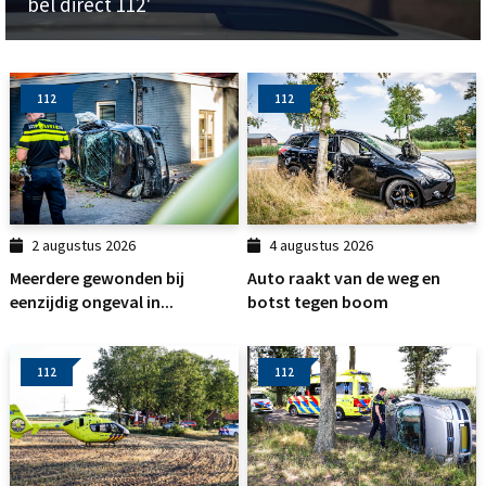
bel direct 112'
112
112
2 augustus 2026
4 augustus 2026
Meerdere gewonden bij
Auto raakt van de weg en
eenzijdig ongeval in...
botst tegen boom
112
112