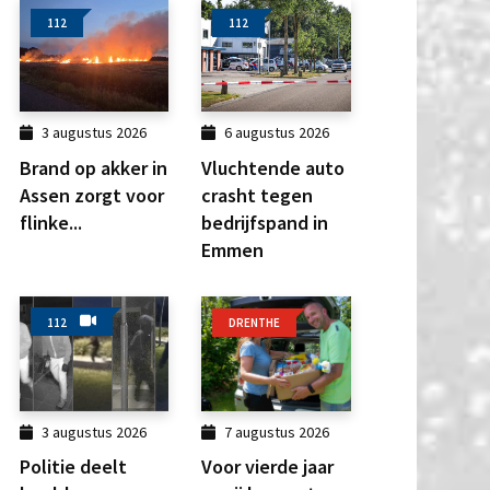
112
112
3 augustus 2026
6 augustus 2026
Brand op akker in
Vluchtende auto
Assen zorgt voor
crasht tegen
flinke...
bedrijfspand in
Emmen
112
DRENTHE
3 augustus 2026
7 augustus 2026
Politie deelt
Voor vierde jaar