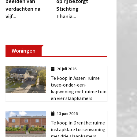
beelden van
op rij bezorgt
verdachten na
Stichting
vijf...
Thania...
Woningen
20 juli 2026
Te koop in Assen: ruime
twee-onder-een-
kapwoning met ruime tuin
en vier slaapkamers
13 juni 2026
Te koop in Drenthe: ruime
instapklare tussenwoning
met drie slaapkamers