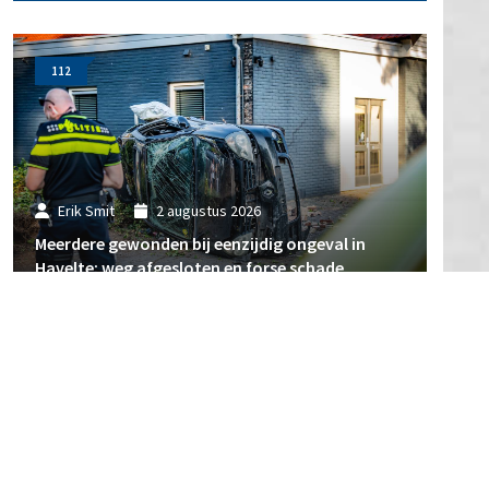
112
Erik Smit
2 augustus 2026
Meerdere gewonden bij eenzijdig ongeval in
Havelte: weg afgesloten en forse schade
112