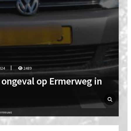
024
2489
 ongeval op Ermerweg in
ernieuws