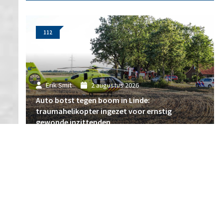
112
Erik Smit
2 augustus 2026
Auto botst tegen boom in Linde:
traumahelikopter ingezet voor ernstig
gewonde inzittenden
112