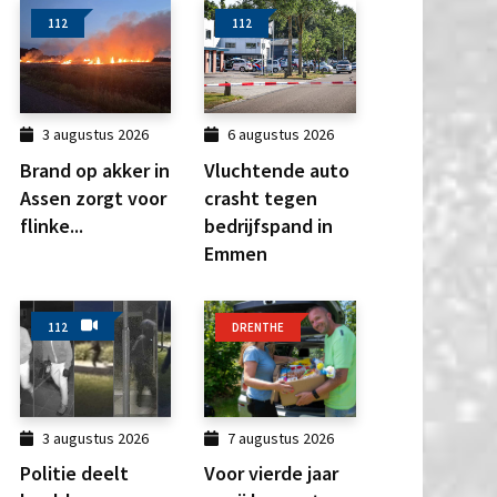
112
112
3 augustus 2026
6 augustus 2026
Brand op akker in
Vluchtende auto
Assen zorgt voor
crasht tegen
flinke...
bedrijfspand in
Emmen
112
DRENTHE
3 augustus 2026
7 augustus 2026
Politie deelt
Voor vierde jaar