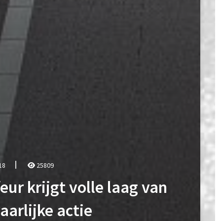
18
25809
ur krijgt volle laag van
arlijke actie