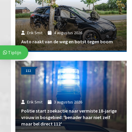
Erik Smit
4 augustus 2026
Auto raakt van de weg en botst tegen boom
Tiplijn
112
Erik Smit
3 augustus 2026
Politie start zoekactie naar vermiste 18-jarige
vrouw in bosgebied: 'benader haar niet zelf
maar bel direct 112'