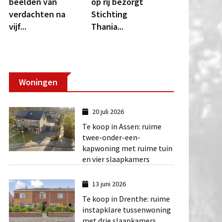
beelden van
op rij bezorgt
verdachten na
Stichting
vijf...
Thania...
Woningen
20 juli 2026
Te koop in Assen: ruime
twee-onder-een-
kapwoning met ruime tuin
en vier slaapkamers
13 juni 2026
Te koop in Drenthe: ruime
instapklare tussenwoning
met drie slaapkamers