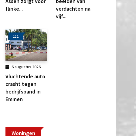
Assen zorgt voor
beelden van
flinke...
verdachten na
vijf...
112
6 augustus 2026
Vluchtende auto
crasht tegen
bedrijfspand in
Emmen
Woningen