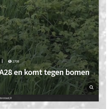
2708
e A28 en komt tegen bomen
terstaat/X