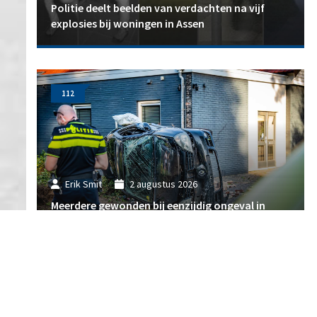
Politie deelt beelden van verdachten na vijf
explosies bij woningen in Assen
112
Erik Smit
2 augustus 2026
Meerdere gewonden bij eenzijdig ongeval in
Havelte: weg afgesloten en forse schade
112