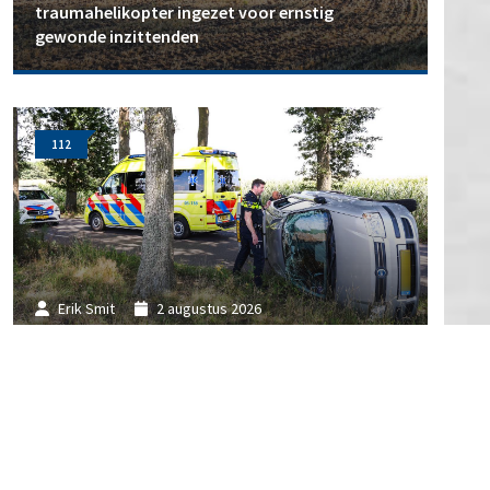
traumahelikopter ingezet voor ernstig
gewonde inzittenden
112
Erik Smit
2 augustus 2026
Auto belandt op zijkant na botsing tegen boom
112