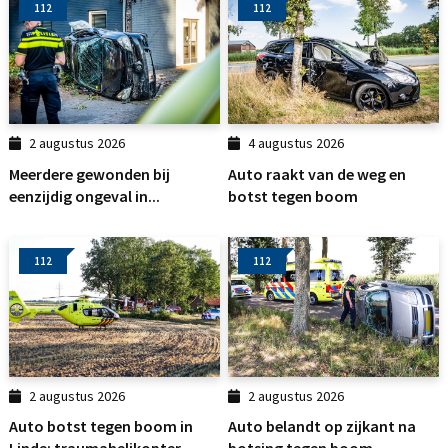
112
112
2 augustus 2026
4 augustus 2026
Meerdere gewonden bij
Auto raakt van de weg en
eenzijdig ongeval in...
botst tegen boom
112
112
2 augustus 2026
2 augustus 2026
Auto botst tegen boom in
Auto belandt op zijkant na
Linde: traumahelikopter...
botsing tegen boom