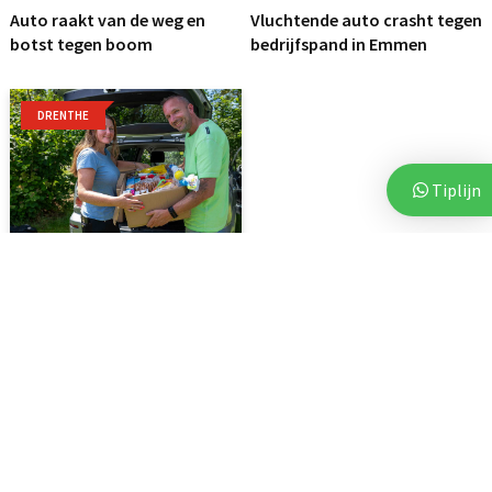
Auto raakt van de weg en
Vluchtende auto crasht tegen
botst tegen boom
bedrijfspand in Emmen
DRENTHE
Tiplijn
7 augustus 2026
Voor vierde jaar op rij bezorgt
Stichting Thania...
Woningen