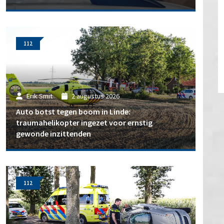
112
Erik Smit
2 augustus 2026
Auto botst tegen boom in Linde:
traumahelikopter ingezet voor ernstig
gewonde inzittenden
112