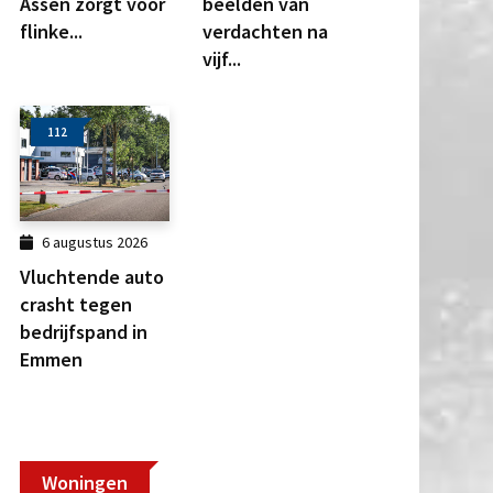
Assen zorgt voor
beelden van
flinke...
verdachten na
vijf...
112
6 augustus 2026
Vluchtende auto
crasht tegen
bedrijfspand in
Emmen
Woningen