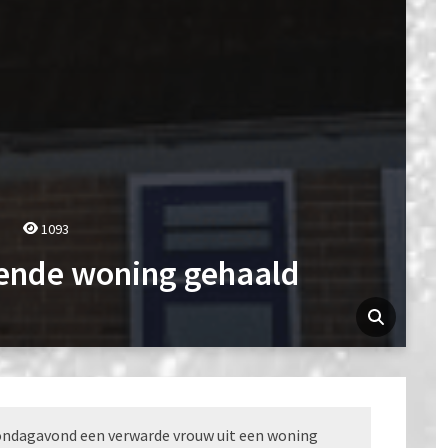
1093
ende woning gehaald
ndagavond een verwarde vrouw uit een woning