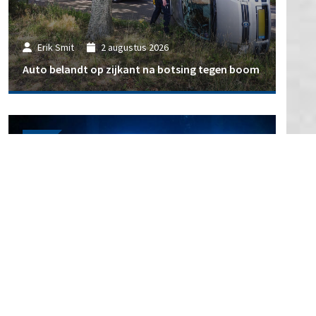
Erik Smit
2 augustus 2026
Auto belandt op zijkant na botsing tegen boom
112
Erik Smit
31 juli 2026
Politie start zoekactie naar vermiste 20-jarige
Elise: 'verblijft mogelijk in Hoogeveen'